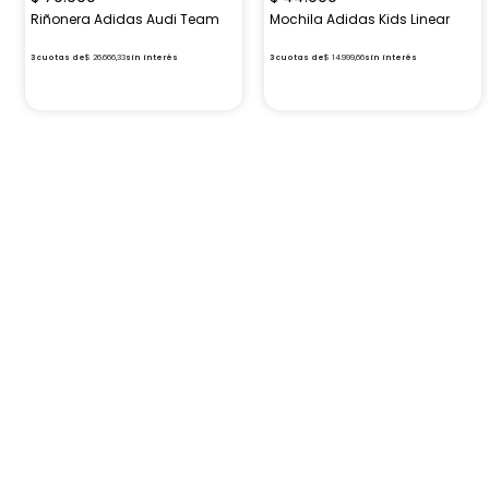
Riñonera Adidas Audi Team
Mochila Adidas Kids Linear
3
cuotas de
$
26
.
666
,
33
sin interés
3
cuotas de
$
14
.
999
,
66
sin interés