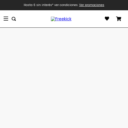
Hasta 6 sin interés* ver condiciones.
Ver promociones
Términos más buscados
1
.
zapatilla
2
.
adidas
3
.
zapatillas adidas