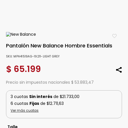
Pantalón New Balance Hombre Essentials
SKU
:
MPA41519AG-19211-LIGHT GREY
$
65
.
199
Precio sin impuestos nacionales $ 53.883,47
3 cuotas
Sin interés
de $21.733,00
6 cuotas
Fijas
de $12.711,63
Ver más cuotas
Talle