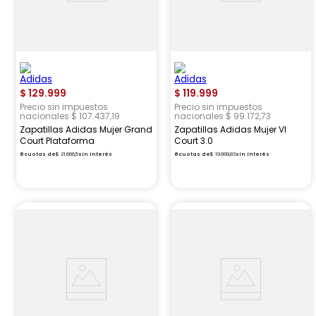
$
129
.
999
$
119
.
999
Precio sin impuestos
Precio sin impuestos
nacionales $ 107.437,19
nacionales $ 99.172,73
Zapatillas Adidas Mujer Grand
Zapatillas Adidas Mujer Vl
Court Plataforma
Court 3.0
6
cuotas de
$
21
.
666
,
5
sin interés
6
cuotas de
$
19
.
999
,
83
sin interés