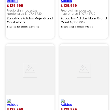
$
129
.
999
$
129
.
999
Precio sin impuestos
Precio sin impuestos
nacionales $ 107.437,19
nacionales $ 107.437,19
Zapatillas Adidas Mujer Grand
Zapatillas Adidas Mujer Grand
Court Alpha
Court Alpha 00s
6
cuotas de
$
21
.
666
,
5
sin interés
6
cuotas de
$
21
.
666
,
5
sin interés
$
129
.
999
$
139
.
999