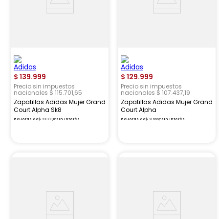
$
139
.
999
$
129
.
999
Precio sin impuestos
Precio sin impuestos
nacionales $ 115.701,65
nacionales $ 107.437,19
Zapatillas Adidas Mujer Grand
Zapatillas Adidas Mujer Grand
Court Alpha Sk8
Court Alpha
6
cuotas de
$
23
.
333
,
16
sin interés
6
cuotas de
$
21
.
666
,
5
sin interés