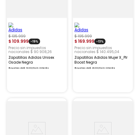
$
135
.
999
$
195
.
999
$
109
.
999
$
169
.
999
-
19%
-
13%
Precio sin impuestos
Precio sin impuestos
nacionales $ 90.908,26
nacionales $ 140.495,04
Zapatillas Adidas Unisex
Zapatillas Adidas Mujer X_Plr
Osade Negra
Boost Negra
6
cuotas de
$
18
.
333
,
16
sin interés
6
cuotas de
$
28
.
333
,
16
sin interés
enviogratis
Ofertas