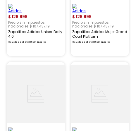
$
129
.
999
$
129
.
999
Precio sin impuestos
Precio sin impuestos
nacionales $ 107.437,19
nacionales $ 107.437,19
Zapatillas Adidas Unisex Daily
Zapatillas Adidas Mujer Grand
4.0
Court Platform
6
cuotas de
$
21
.
666
,
5
sin interés
6
cuotas de
$
21
.
666
,
5
sin interés