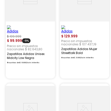
$
129
.
999
$
109
.
999
$
99
.
999
-
9%
Precio sin impuestos
nacionales $ 107.437,19
Precio sin impuestos
Zapatillas Adidas Mujer
nacionales $ 82.643,80
Streettalk Bold
Zapatillas Adidas Unisex
Midcity Low Negra
6
cuotas de
$
21
.
666
,
5
sin interés
6
cuotas de
$
16
.
666
,
5
sin interés