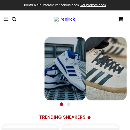
Hasta 6 sin interés* ver condiciones.
Ver promociones
Términos más buscados
1
.
zapatilla
2
.
adidas
3
.
zapatillas adidas
TRENDING SNEAKERS 🔥
Ofertas