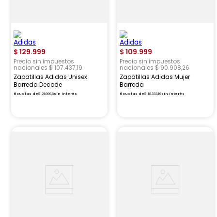
$
129
.
999
$
109
.
999
Precio sin impuestos
Precio sin impuestos
nacionales $ 107.437,19
nacionales $ 90.908,26
Zapatillas Adidas Unisex
Zapatillas Adidas Mujer
Barreda Decode
Barreda
6
cuotas de
$
21
.
666
,
5
sin interés
6
cuotas de
$
18
.
333
,
16
sin interés