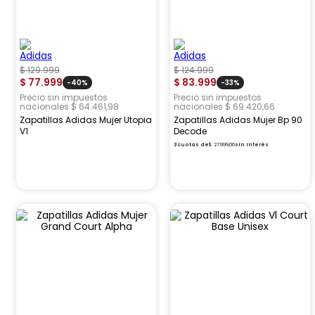
$
129
.
999
$
124
.
999
$
77
.
999
$
83
.
999
-
40%
-
33%
Precio sin impuestos
Precio sin impuestos
nacionales $ 64.461,98
nacionales $ 69.420,66
Zapatillas Adidas Mujer Utopia
Zapatillas Adidas Mujer Bp 90
V1
Decode
3
cuotas de
$
27
.
999
,
66
sin interés
Ofertas
Ofertas