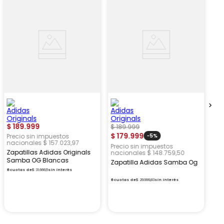
$
189
.
999
$
189
.
999
$
179
.
999
Precio sin impuestos
-
5%
nacionales $ 157.023,97
Precio sin impuestos
Zapatillas Adidas Originals
nacionales $ 148.759,50
Samba OG Blancas
Zapatilla Adidas Samba Og
6
cuotas de
$
31
.
666
,
5
sin interés
enviogratis
6
cuotas de
$
29
.
999
,
83
sin interés
enviogratis