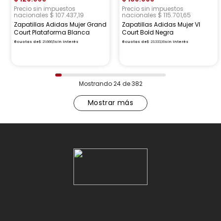
Precio sin impuestos
Precio sin impuestos
nacionales $ 107.437,19
nacionales $ 115.701,65
Zapatillas Adidas Mujer Grand
Zapatillas Adidas Mujer Vl
Court Plataforma Blanca
Court Bold Negra
6
cuotas de
$
21
.
666
,
5
sin interés
6
cuotas de
$
23
.
333
,
16
sin interés
Mostrando
24 de 382
Mostrar más