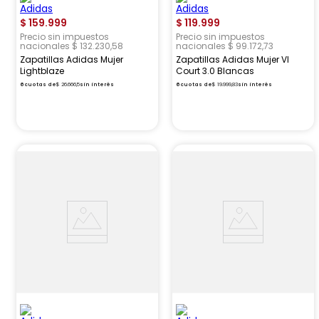
$
159
.
999
$
119
.
999
Precio sin impuestos
Precio sin impuestos
nacionales $ 132.230,58
nacionales $ 99.172,73
Zapatillas Adidas Mujer
Zapatillas Adidas Mujer Vl
Lightblaze
Court 3.0 Blancas
6
cuotas de
$
26
.
666
,
5
sin interés
6
cuotas de
$
19
.
999
,
83
sin interés
enviogratis
envio_e