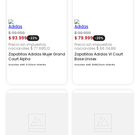
$
119
.
999
$
99
.
999
$
93
.
999
$
79
.
999
-
22%
-
20%
Precio sin impuestos
Precio sin impuestos
nacionales $ 77.685,12
nacionales $ 66.114,88
Zapatillas Adidas Mujer Grand
Zapatillas Adidas Vl Court
Court Alpha
Base Unisex
3
cuotas de
$
31
.
333
sin interés
3
cuotas de
$
26
.
666
,
33
sin interés
Ofertas
Ofertas