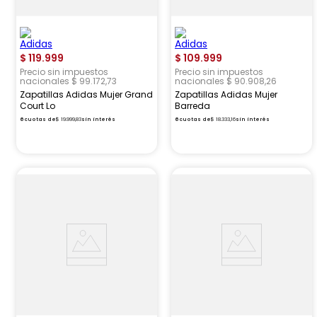
$
119
.
999
$
109
.
999
Precio sin impuestos
Precio sin impuestos
nacionales $ 99.172,73
nacionales $ 90.908,26
Zapatillas Adidas Mujer Grand
Zapatillas Adidas Mujer
Court Lo
Barreda
6
cuotas de
$
19
.
999
,
83
sin interés
6
cuotas de
$
18
.
333
,
16
sin interés